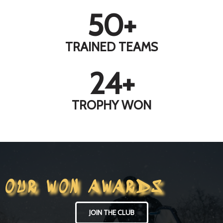
50
+
TRAINED TEAMS
24
+
TROPHY WON
OUR WON AWARDS
JOIN THE CLUB