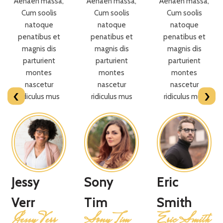
Aenaen massa,
Aenaen massa,
Aenaen massa,
Cum soolis
Cum soolis
Cum soolis
natoque
natoque
natoque
penatibus et
penatibus et
penatibus et
magnis dis
magnis dis
magnis dis
parturient
parturient
parturient
montes
montes
montes
nascetur
nascetur
nascetur
‹
›
ridiculus mus
ridiculus mus
ridiculus mus
Jessy
Sony
Eric
Verr
Tim
Smith
Jessy Verr
Sony Tim
Eric Smith