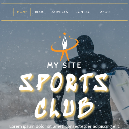
HOME
BLOG
SERVICES
CONTACT
ABOUT
MY SITE
SPORTS
CLUB
Lorem ipsum dolor sit amet, consectetuer adipiscing elit.