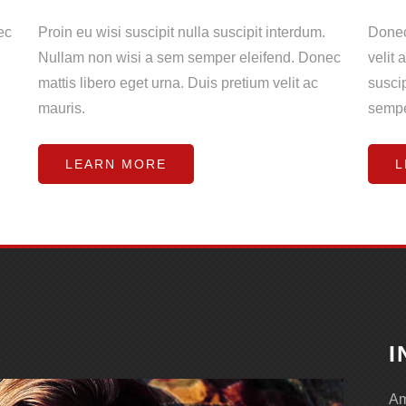
ec
Proin eu wisi suscipit nulla suscipit interdum.
Donec
Nullam non wisi a sem semper eleifend. Donec
velit 
mattis libero eget urna. Duis pretium velit ac
susci
mauris.
sempe
LEARN MORE
L
E
I
Am