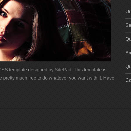
Or
Se
Qu
Am
Qu
t CSS template designed by
SitePad
. This template is
re pretty much free to do whatever you want with it. Have
Co