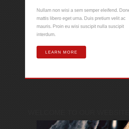
Nullam non wisi a sem semper eleifend. Don
mattis libero eget urna. Duis pretium velit ac
mauris. Proin eu wisi suscipit nulla suscipit
interdum.
LEARN MORE
WELCOME
TO OUR WEBSIT