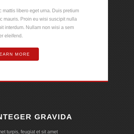
 mattis libero eget urna. Duis pretium
ac mauris. Proin eu wisi suscipit nulla
pit interdum. Nullam non wisi a sem
r eleifend.
EARN MORE
NTEGER GRAVIDA
et turpis, feugiat et sit amet