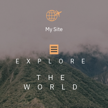
My Site
EXPLORE
THE
WORLD
Lorem ipsum dolor sit amet ectetur adipiscing elit.