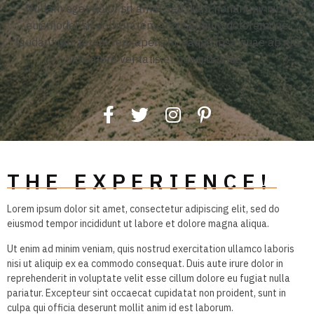
Nullam eget dolor sit amet sed diam nonummy nibh
euismodor sit voluptatem accusantium doloremque
laudantium, totam rem aperiam, eaque ipsa quae ab illo
inventore veritatis et quasi beatae.
THE EXPERIENCE!
Lorem ipsum dolor sit amet, consectetur adipiscing elit, sed do
eiusmod tempor incididunt ut labore et dolore magna aliqua.
Ut enim ad minim veniam, quis nostrud exercitation ullamco laboris
nisi ut aliquip ex ea commodo consequat. Duis aute irure dolor in
reprehenderit in voluptate velit esse cillum dolore eu fugiat nulla
pariatur. Excepteur sint occaecat cupidatat non proident, sunt in
culpa qui officia deserunt mollit anim id est laborum.