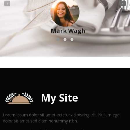
‹
›
Mark Wagh
My Site
Lorem ipsum dolor sit amet ectetur adipiscing elit. Nullam eget
dolor sit amet sed diam nonummy nibh.