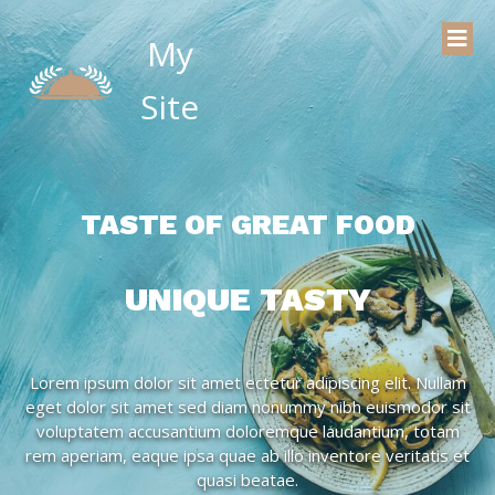
My
Site
TASTE OF GREAT FOOD
UNIQUE TASTY
Lorem ipsum dolor sit amet ectetur adipiscing elit. Nullam
eget dolor sit amet sed diam nonummy nibh euismodor sit
voluptatem accusantium doloremque laudantium, totam
rem aperiam, eaque ipsa quae ab illo inventore veritatis et
quasi beatae.