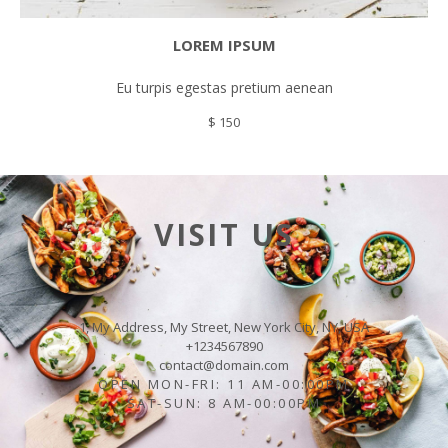
LOREM IPSUM
Eu turpis egestas pretium aenean
$ 150
VISIT US
1, My Address, My Street, New York City, NY, USA
+1234567890
contact@domain.com
OPEN MON-FRI: 11 AM-00:00PM
SAT-SUN: 8 AM-00:00PM