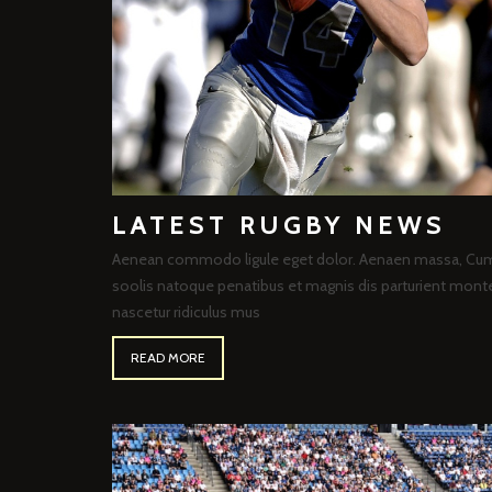
LATEST RUGBY NEWS
Aenean commodo ligule eget dolor. Aenaen massa, Cu
soolis natoque penatibus et magnis dis parturient mont
nascetur ridiculus mus
READ MORE