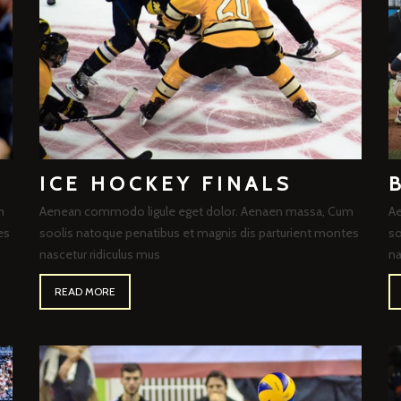
ICE HOCKEY FINALS
m
Aenean commodo ligule eget dolor. Aenaen massa, Cum
Ae
es
soolis natoque penatibus et magnis dis parturient montes
so
nascetur ridiculus mus
na
READ MORE