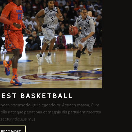
BEST BASKETBALL
nean commodo ligule eget dolor. Aenaen massa, Cum
olis natoque penatibus et magnis dis parturient montes
scetur ridiculus mus
READ MORE