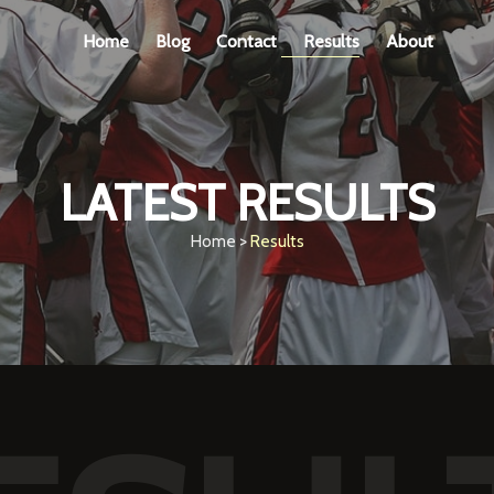
Home
Blog
Contact
Results
About
LATEST RESULTS
Home >
Results