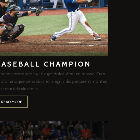
BASEBALL CHAMPION
nean commodo ligule eget dolor. Aenaen massa, Cum
olis natoque penatibus et magnis dis parturient montes
scetur ridiculus mus
READ MORE