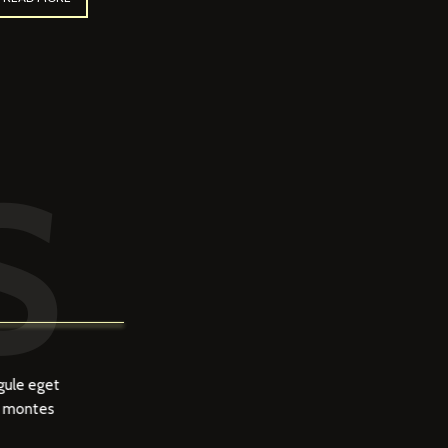
S
gule eget
t montes