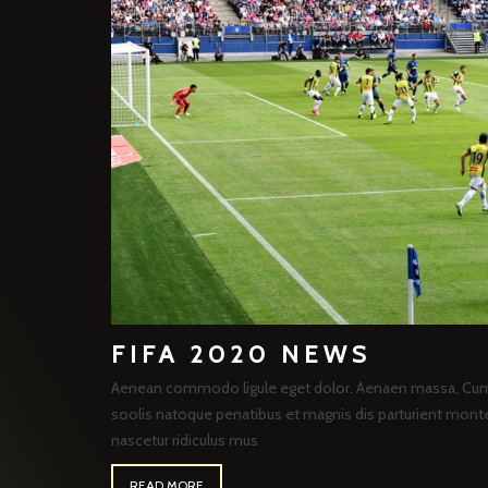
FIFA 2020 NEWS
Aenean commodo ligule eget dolor. Aenaen massa, Cu
soolis natoque penatibus et magnis dis parturient mont
nascetur ridiculus mus
READ MORE