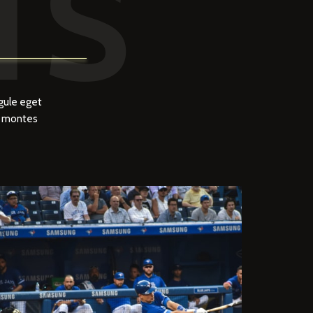
TS
gule eget
t montes