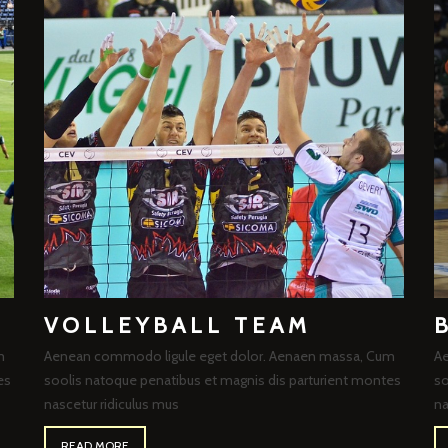
VOLLEYBALL TEAM
m
Aenean commodo ligule eget dolor. Aenaen massa, Cum
Ae
es
soolis natoque penatibus et magnis dis parturient montes
so
nascetur ridiculus mus
na
READ MORE