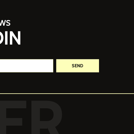
EWS
OIN
SEND
ER