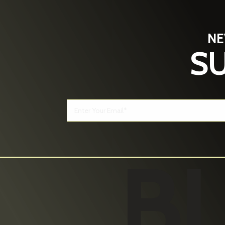
NE
SU
B