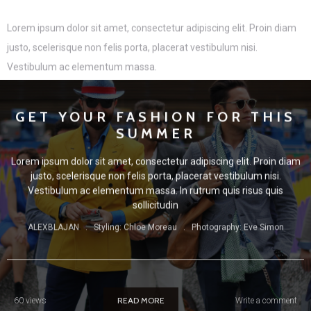
Lorem ipsum dolor sit amet, consectetur adipiscing elit. Proin diam
justo, scelerisque non felis porta, placerat vestibulum nisi.
Vestibulum ac elementum massa.
GET YOUR FASHION FOR THIS
SUMMER
Lorem ipsum dolor sit amet, consectetur adipiscing elit. Proin diam
justo, scelerisque non felis porta, placerat vestibulum nisi.
Vestibulum ac elementum massa. In rutrum quis risus quis
sollicitudin
ALEXBLAJAN . Styling: Chloe Moreau . Photography: Eve Simon
READ MORE
60 views
Write a comment