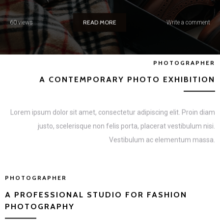
READ MORE
60 views
Write a comment
PHOTOGRAPHER
A CONTEMPORARY PHOTO EXHIBITION
Lorem ipsum dolor sit amet, consectetur adipiscing elit. Proin diam
justo, scelerisque non felis porta, placerat vestibulum nisi.
Vestibulum ac elementum massa.
PHOTOGRAPHER
A PROFESSIONAL STUDIO FOR FASHION
PHOTOGRAPHY