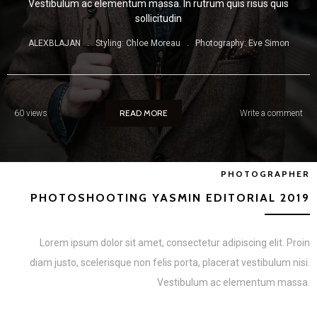
Vestibulum ac elementum massa. In rutrum quis risus quis
sollicitudin
ALEXBLAJAN . Styling: Chloe Moreau . Photography: Eve Simon
READ MORE
60 views
Write a comment
PHOTOGRAPHER
PHOTOSHOOTING YASMIN EDITORIAL 2019
Lorem ipsum dolor sit amet, consectetur adipiscing elit. Proin
diam justo, scelerisque non felis porta, placerat vestibulum nisi.
Vestibulum ac elementum massa.