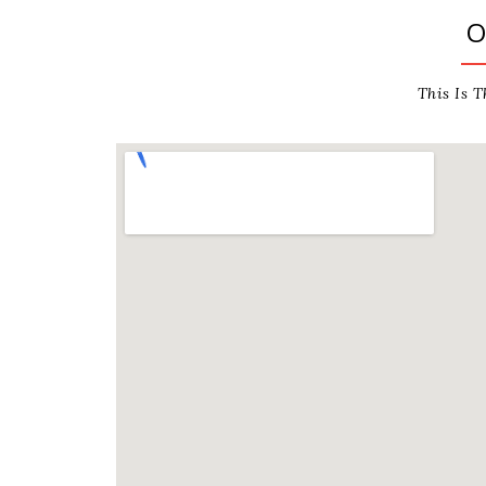
O
This Is T