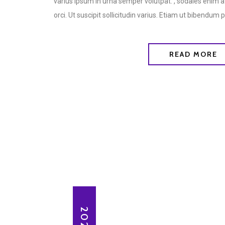
varius ipsum in urna semper volutpat. , sodales enim at
orci. Ut suscipit sollicitudin varius. Etiam ut bibendum p
READ MORE
2020