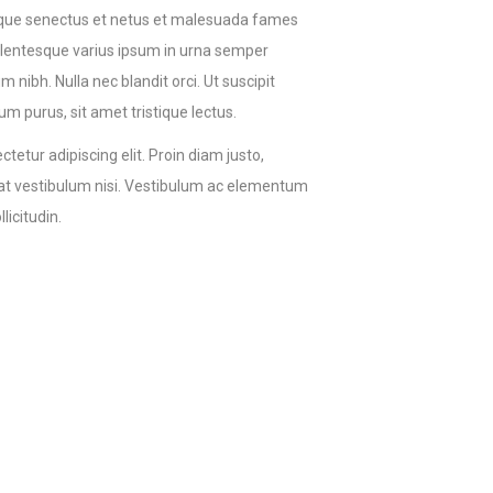
tique senectus et netus et malesuada fames
Pellentesque varius ipsum in urna semper
m nibh. Nulla nec blandit orci. Ut suscipit
dum purus, sit amet tristique lectus.
tetur adipiscing elit. Proin diam justo,
erat vestibulum nisi. Vestibulum ac elementum
licitudin.