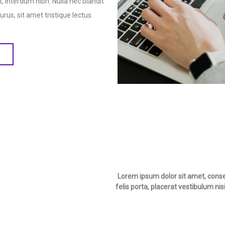
, interdum nibh. Nulla nec blandit
urus, sit amet tristique lectus.
Lorem ipsum dolor sit amet, consec
felis porta, placerat vestibulum n