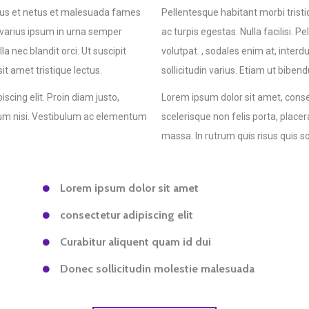
ctus et netus et malesuada fames
Pellentesque habitant morbi tris
e varius ipsum in urna semper
ac turpis egestas. Nulla facilisi. 
la nec blandit orci. Ut suscipit
volutpat. , sodales enim at, interdu
it amet tristique lectus.
sollicitudin varius. Etiam ut biben
scing elit. Proin diam justo,
Lorem ipsum dolor sit amet, consec
ulum nisi. Vestibulum ac elementum
scelerisque non felis porta, plac
massa. In rutrum quis risus quis sol
Lorem ipsum dolor sit amet
consectetur adipiscing elit
Curabitur aliquent quam id dui
Donec sollicitudin molestie malesuada