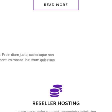
READ MORE
. Proin diam justo, scelerisque non
ementum massa. In rutrum quis risus
RESELLER HOSTING
g
Lorem ipsum dolor sit amet, consectetur adipiscing