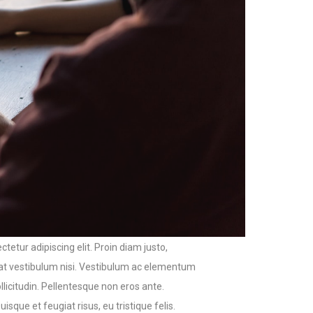
tetur adipiscing elit. Proin diam justo,
erat vestibulum nisi. Vestibulum ac elementum
llicitudin. Pellentesque non eros ante.
sque et feugiat risus, eu tristique felis.