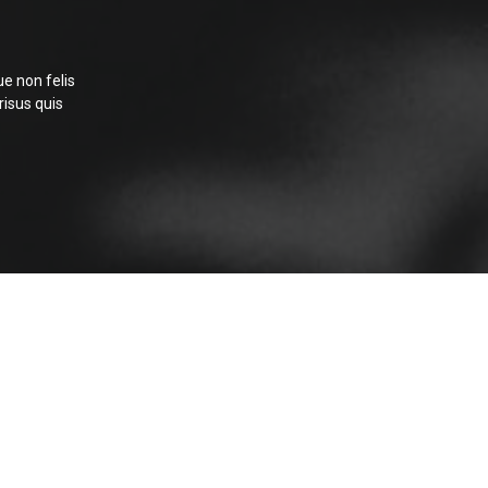
ue non felis
risus quis