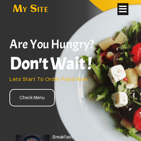
My Site
Are You Hungry?
Don't Wait !
Lets Start To Order Food Now
Check Menu
Breakfast