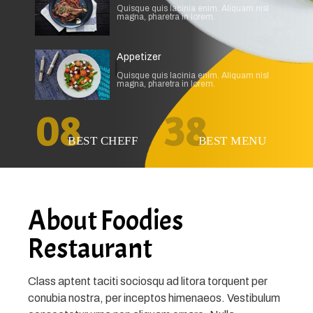
Quisque quis lacinia enim. Aliquam nisl
magna, pharetra in lorem.
Appetizer
Quisque quis lacinia enim. Aliquam nisl
magna, pharetra in lorem.
08
38
BEST CHEFF
BEST MENU
About Foodies
Restaurant
Class aptent taciti sociosqu ad litora torquent per
conubia nostra, per inceptos himenaeos. Vestibulum